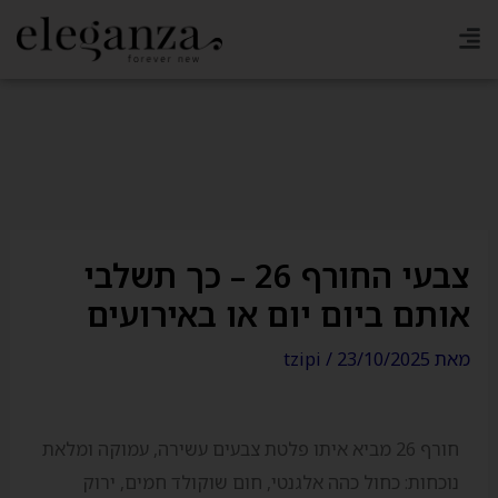
ילוג
תוכן
קולקציה חדשה מחכה לכן בסניפים
צבעי החורף 26 – כך תשלבי
אותם ביום יום או באירועים
מאת
23/10/2025
/
tzipi
חורף 26 מביא איתו פלטת צבעים עשירה, עמוקה ומלאת
נוכחות: כחול כהה אלגנטי, חום שוקולד חמים, ירוק