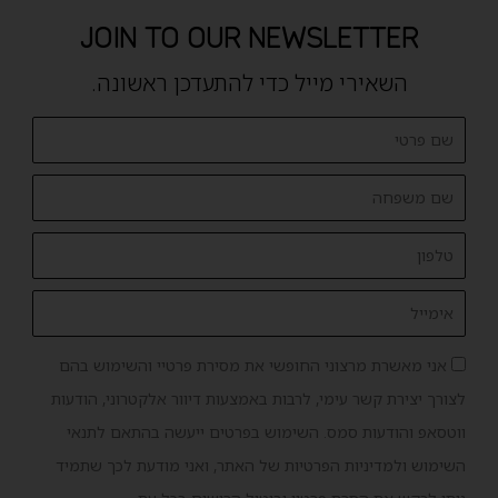
JOIN TO OUR NEWSLETTER
השאירי מייל כדי להתעדכן ראשונה.
FirstName
lastName
Phone
Email
אישור
אני מאשרת מרצוני החופשי את מסירת פרטיי והשימוש בהם
שיווק
לצורך יצירת קשר עימי, לרבות באמצעות דיוור אלקטרוני, הודעות
ווטסאפ והודעות סמס. השימוש בפרטים ייעשה בהתאם לתנאי
השימוש ולמדיניות הפרטיות של האתר, ואני מודעת לכך שתמיד