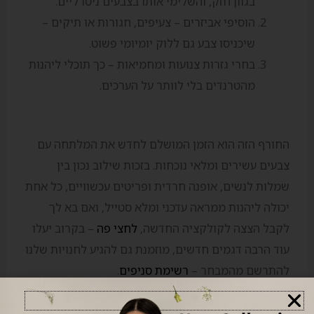
בגוון חזק, והשלימי אותו בצבעים ניטרליים.
הוסיפי אביזרים – צעיפים, חגורות או תיקים –
שיכניסו צבע גם ללוק יומיומי פשוט.
בחרי גזרות צנועות ומחמיאות – כך תוכלי ליהנות
מהטרנדים בלי לוותר על הערכים.
החורף הזה הוא הזמן המושלם לחדש את המלתחה עם
צבעים עשירים ומלאי נוכחות. בזכות שילוב נכון בין
שמלות לנשים, אופנה חרדית ופריטים עכשוויים, כל אחת
יכולה ליהנות ממראה עדכני ומלא סטייל, ואם בא לך
לקבל הצצה לקולקציה החדשה,
לחצי פה
– בקרוב יעלו
עוד הרבה דגמים חדשים, מוזמנת גם להגיע לחנויות שלנו
להתרשם מהמבחר –
רשימת סניפים
.