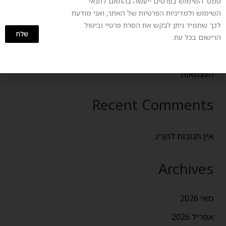
סמס. השימוש בפרטים ייעשה בהתאם לתנאי
אמנות השכבות – כך תיראי במיטבך בימי האביב ההפכפכים
השימוש ולמדיניות הפרטיות של האתר, ואני מודעת
לכך שתמיד ניתן לבקש את הסרת פרטיי וביטול
יופי בר קיימא – איך לחגוג את יום כדור הארץ עם אופנה
שלח
הרישום בכל עת.
צנועה ואיכותית
בין קודש לחול – סטייל חגיגי ומכובד ליום הזיכרון ויום
העצמאות
Recent Comments
אין תגובות להציג.
Archives
מאי 2026
אפריל 2026