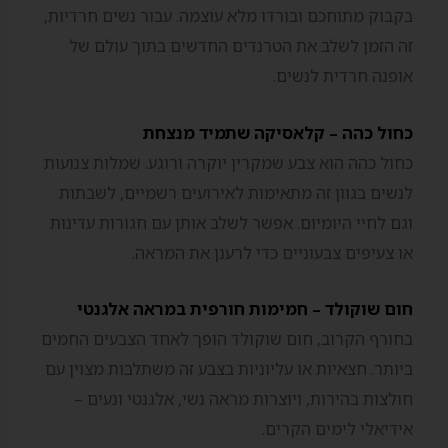
בקבוק מתוחכם ובורדו מלא עוצמה. עבור נשים חרדיות,
זה הזמן לשלב את הטרנדים החדשים בתוך עולם של
אופנה חרדית לנשים.
כחול כהה – קלאסיקה שתמיד מנצחת
כחול כהה הוא צבע שמקרין יוקרה ורוגע. שמלות צנועות
לנשים בגוון זה מתאימות לאירועים רשמיים, לשבתות
וגם לחיי היומיום. אפשר לשלב אותן עם חגורות עדינות
או צעיפים צבעוניים כדי לרענן את המראה.
חום שוקולד – חמימות חורפית במראה אלגנטי
בחורף הקרוב, חום שוקולד הופך לאחד הצבעים החמים
ביותר. חצאיות או עליוניות בצבע זה משתלבות מצוין עם
חולצות בהירות, ויוצרות מראה נשי, אלגנטי ונעים –
אידיאלי לימים הקרים.