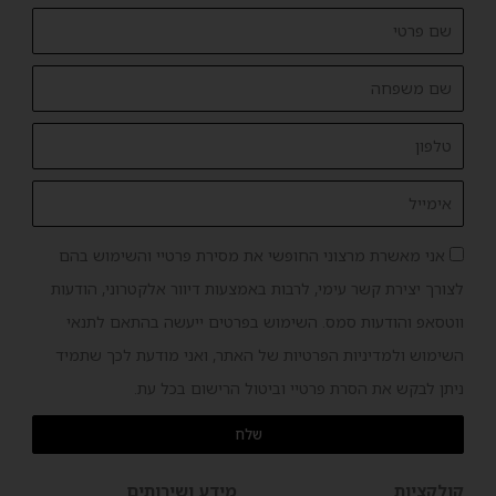
FirstName
lastName
Phone
Email
אישור
אני מאשרת מרצוני החופשי את מסירת פרטיי והשימוש בהם
שיווק
לצורך יצירת קשר עימי, לרבות באמצעות דיוור אלקטרוני, הודעות
ווטסאפ והודעות סמס. השימוש בפרטים ייעשה בהתאם לתנאי
השימוש ולמדיניות הפרטיות של האתר, ואני מודעת לכך שתמיד
ניתן לבקש את הסרת פרטיי וביטול הרישום בכל עת.
שלח
קולקציות
מידע ושירותים