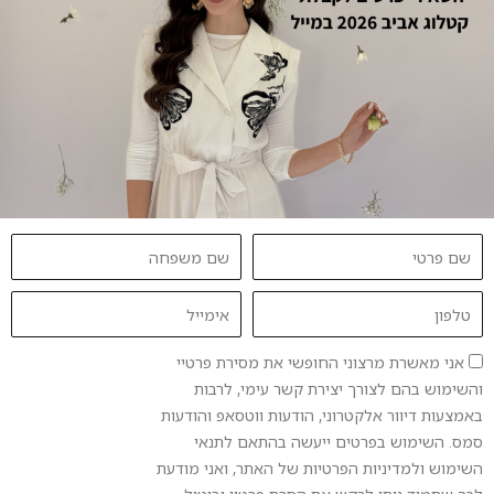
חיפוש
חיפוש
Recent Posts
lastName
FirstName
Email
Phone
השראה מיוון – כחול, לבן וסטייל צנוע שנושם חופש
עונת האירועים בפתח – איך לבחור את שמלת הערב
אישור
אני מאשרת מרצוני החופשי את מסירת פרטיי
המושלמת
שיווק
והשימוש בהם לצורך יצירת קשר עימי, לרבות
אמנות השכבות – כך תיראי במיטבך בימי האביב ההפכפכים
באמצעות דיוור אלקטרוני, הודעות ווטסאפ והודעות
סמס. השימוש בפרטים ייעשה בהתאם לתנאי
יופי בר קיימא – איך לחגוג את יום כדור הארץ עם אופנה
השימוש ולמדיניות הפרטיות של האתר, ואני מודעת
צנועה ואיכותית