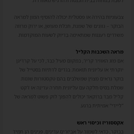
לשבת בנוחות בבית הכנסת ולהרגיש מאווררת.
צבעוניות בהירה או פסטלית יכולה להוסיף המון למראה
הבוקר – גוונים של שמנת, תכלת מעושן, או ירוק מרווה
משדרים רעננות שמתאימה בדיוק לשעות המוקדמות.
מראה השכבות הקליל
אם מזג האוויר קריר, במקום מעיל כבד, לכי על קרדיגן
יוקרתי או עליונית תואמת. בגדים לדתיות בסטייל של
בוקר נראים מצוין שמשלבים בהם טקסטורות שונות.
שמלת בסיס חלקה עם עליונית תחרה עדינה או ז'קט
קליל מבד ברוקאד יכולים להפוך לוק פשוט למראה של
"ליידי" אמיתית ברגע.
אקססוריז וכיסוי ראש
בבוקר, כדאי לשמור על אביזרים עדינים. פנינים הן תמיד