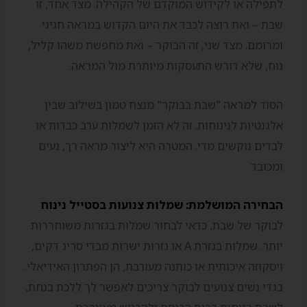
לתפילה או לקידוש המוקדם של הקהילה. מצד אחד, זו
שבת – ואת רוצה לכבד את היום הקדוש במראה חגיגי
ומרומם. מצד שני, זה הבוקר – ואת מחפשת משהו קליל,
נוח, שלא דורש התעסקות מיותרת מול המראה.
הסוד למראה "שבת בבוקר" מנצח טמון בשילוב שבין
אלגנטיות לנינוחות. זה לא הזמן לשמלות ערב כבדות או
לבדים נוקשים מדי. המטרה היא ליצור מראה רך, נעים
ומכובד.
הבחירה המושלמת: שמלות צנועות בסטייל נינוח
לבוקר של שבת, כדאי לבחור שמלות בגזרות משוחררות
יותר. שמלות בגזרת A או גזרות ישרות מבדי סריג דקים,
ויסקוזה איכותית או כותנה מעורבת, הן הפתרון האידיאלי.
בגדי נשים צנועים לבוקר צריכים לאפשר לך ללכת בנחת,