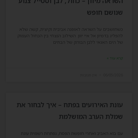
השראה מיוון – כחול, לבן וסטייל צנוע
שנושם חופש
כשחושבים על השראה לאופנה אביבית וקיצית, קשה שלא
להפליג בדמיון אל איי יוון. השילוב הנצחי בין הכחול העמוק
של הים האגאי ללבן הבוהק של הבתים
קרא עוד »
06/05/2026
אין תגובות
עונת האירועים בפתח – איך לבחור את
שמלת הערב המושלמת
עם בוא האביב ואחרי חופשת הפסח, נפתחת רשמית עונת