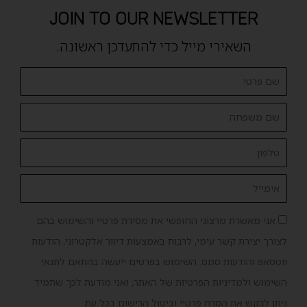
JOIN TO OUR NEWSLETTER
השאירי מייל כדי להתעדכן ראשונה.
FirstName
lastName
Phone
Email
אישור
אני מאשרת מרצוני החופשי את מסירת פרטיי והשימוש בהם
שיווק
לצורך יצירת קשר עימי, לרבות באמצעות דיוור אלקטרוני, הודעות
ווטסאפ והודעות סמס. השימוש בפרטים ייעשה בהתאם לתנאי
השימוש ולמדיניות הפרטיות של האתר, ואני מודעת לכך שתמיד
ניתן לבקש את הסרת פרטיי וביטול הרישום בכל עת.